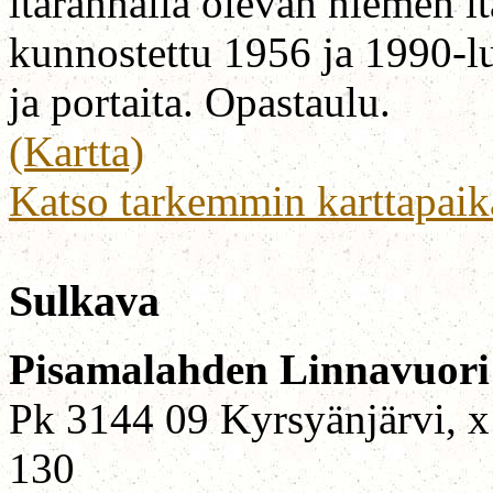
itärannalla olevan niemen it
kunnostettu 1956 ja 1990-lu
ja portaita. Opastaulu.
(Kartta)
Katso tarkemmin karttapaik
Sulkava
Pisamalahden Linnavuori
Pk 3144 09 Kyrsyänjärvi, x
130