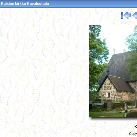
Raision kirkko Kuvaluettelo
K
Copyr